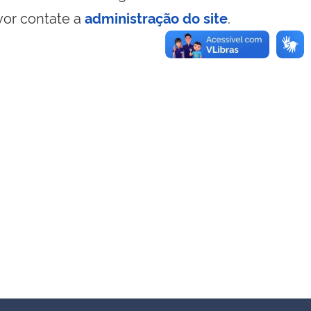
vor contate a
administração do site
.