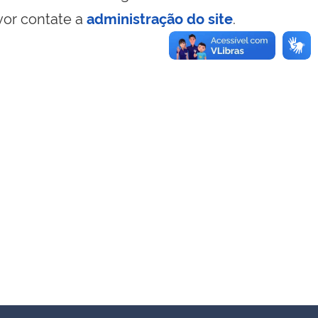
vor contate a
administração do site
.