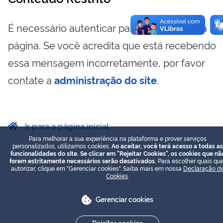
É necessário autenticar para visualizar essa
página. Se você acredita que está recebendo
essa mensagem incorretamente, por favor
contate a
administração do site
.
Ir para a página inicial
Para melhorar a sua experiência na plataforma e prover serviços
personalizados, utilizamos cookies.
Ao aceitar, você terá acesso a todas as
funcionalidades do site. Se clicar em "Rejeitar Cookies", os cookies que nã
forem estritamente necessários serão desativados.
Para escolher quais que
autorizar, clique em "Gerenciar cookies". Saiba mais em nossa
Declaração d
Cookies
.
Gerenciar cookies
Rejeitar cookies