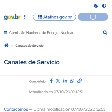
Comissão Nacional de Energia Nuclear
Abrir menu principal de navegação
Você está aqui:
Inicio
Canales de Servicio
Canales de Servicio
Compártelo por Facebook
Compártelo por Twitter
Compártelo por Lin
Compártelo por
Enlace para C
Compártelo:
Actualizado en
07/10/2020 12:51
Contáctenos
— Última modificación 07/10/2020 12:51