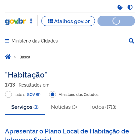
Ministério das Cidades
Abrir menu principal de navegação
Você está aqui:
Página Inicial
Busca
Busca
Habitação
1713
Resultado
s
em
todo o
GOV.BR
Ministério das Cidades
Serviços
Notícias
Todos
(
3
)
(
3
)
(
1713
)
Apresentar o Plano Local de Habitação de
Interesse Social