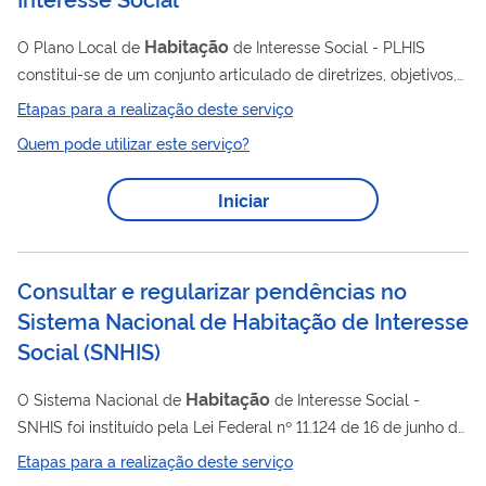
Habitação
O Plano Local de
de Interesse Social - PLHIS
constitui-se de um conjunto articulado de diretrizes, objetivos,
metas, ações e indicadores que caracterizam os instrumentos
Etapas para a realização deste serviço
de planejamento e gestão habitacionais. É a partir de sua
Quem pode utilizar este serviço?
elaboração que municípios e estados consolidam, em nível
Habitação
local, a Política Nacional de
, de forma participativa
Iniciar
e compatível com outros instrumentos de planejamento local,
como os Planos Diretores, quando existentes, e os Planos
Plurianuais Locais....
Consultar e regularizar pendências no
Sistema Nacional de Habitação de Interesse
Social
(
SNHIS
)
Habitação
O Sistema Nacional de
de Interesse Social -
SNHIS foi instituído pela Lei Federal nº 11.124 de 16 de junho de
2005 e tem como objetivo principal implementar políticas e
Etapas para a realização deste serviço
programas que promovam o acesso à moradia digna para a