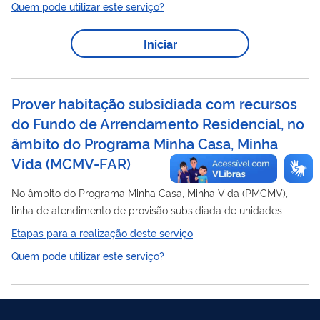
Quem pode utilizar este serviço?
população de mais baixa renda, que compõe a quase
totalidade do déficit habitacional do País. A sua adesão é
Iniciar
voluntária e esse Sistema de funcionamento interfederativo, de
forma cooperativa, participativa e baseada em uma cultura de
planejamento. A regularidade do...
Prover habitação subsidiada com recursos
do Fundo de Arrendamento Residencial, no
âmbito do Programa Minha Casa, Minha
Vida
(
MCMV-FAR
)
No âmbito do Programa Minha Casa, Minha Vida (PMCMV),
linha de atendimento de provisão subsidiada de unidades
habitacionais novas em áreas urbanas com recursos do Fundo
Etapas para a realização deste serviço
de Arrendamento Residencial (MCMV-FAR), o governo federal
Quem pode utilizar este serviço?
oferece a possibilidade para que empresas do setor da
construção civil e Entes Públicos Locais (municípios, estados e
Distrito Federal), na qualidade de proponentes, apresentem
propostas de empreendimentos habitacionais para aquisição