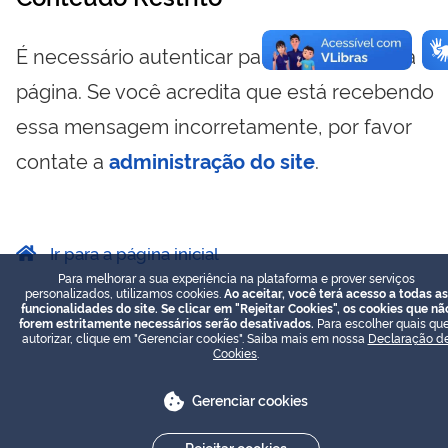
É necessário autenticar para visualizar essa
página. Se você acredita que está recebendo
essa mensagem incorretamente, por favor
contate a
administração do site
.
Ir para a página inicial
Para melhorar a sua experiência na plataforma e prover serviços
personalizados, utilizamos cookies.
Ao aceitar, você terá acesso a todas as
funcionalidades do site. Se clicar em "Rejeitar Cookies", os cookies que nã
forem estritamente necessários serão desativados.
Para escolher quais que
autorizar, clique em "Gerenciar cookies". Saiba mais em nossa
Declaração d
Cookies
.
Gerenciar cookies
Rejeitar cookies