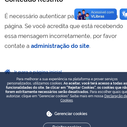
É necessário autenticar para visualizar essa
página. Se você acredita que está recebendo
essa mensagem incorretamente, por favor
contate a
administração do site
.
Ir para a página inicial
Para melhorar a sua experiência na plataforma e prover serviços
personalizados, utilizamos cookies.
Ao aceitar, você terá acesso a todas as
funcionalidades do site. Se clicar em "Rejeitar Cookies", os cookies que nã
forem estritamente necessários serão desativados.
Para escolher quais que
autorizar, clique em "Gerenciar cookies". Saiba mais em nossa
Declaração d
Cookies
.
Gerenciar cookies
Rejeitar cookies