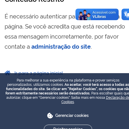
É necessário autenticar para visualizar essa
página. Se você acredita que está recebendo
essa mensagem incorretamente, por favor
contate a
administração do site
.
Ir para a página inicial
Para melhorar a sua experiência na plataforma e prover serviços
personalizados, utilizamos cookies.
Ao aceitar, você terá acesso a todas as
funcionalidades do site. Se clicar em "Rejeitar Cookies", os cookies que nã
forem estritamente necessários serão desativados.
Para escolher quais que
autorizar, clique em "Gerenciar cookies". Saiba mais em nossa
Declaração d
Cookies
.
Gerenciar cookies
Rejeitar cookies