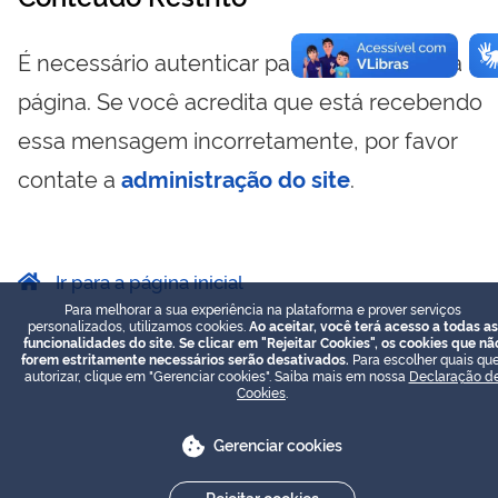
É necessário autenticar para visualizar essa
página. Se você acredita que está recebendo
essa mensagem incorretamente, por favor
contate a
administração do site
.
Ir para a página inicial
Para melhorar a sua experiência na plataforma e prover serviços
personalizados, utilizamos cookies.
Ao aceitar, você terá acesso a todas as
funcionalidades do site. Se clicar em "Rejeitar Cookies", os cookies que nã
forem estritamente necessários serão desativados.
Para escolher quais que
autorizar, clique em "Gerenciar cookies". Saiba mais em nossa
Declaração d
Cookies
.
Gerenciar cookies
Rejeitar cookies