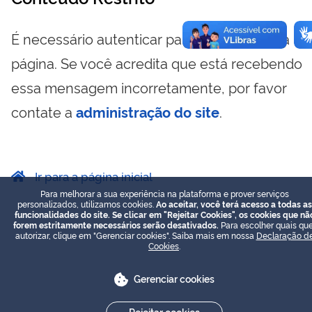
É necessário autenticar para visualizar essa
página. Se você acredita que está recebendo
essa mensagem incorretamente, por favor
contate a
administração do site
.
Ir para a página inicial
Para melhorar a sua experiência na plataforma e prover serviços
personalizados, utilizamos cookies.
Ao aceitar, você terá acesso a todas as
funcionalidades do site. Se clicar em "Rejeitar Cookies", os cookies que nã
forem estritamente necessários serão desativados.
Para escolher quais que
autorizar, clique em "Gerenciar cookies". Saiba mais em nossa
Declaração d
Cookies
.
Gerenciar cookies
Rejeitar cookies