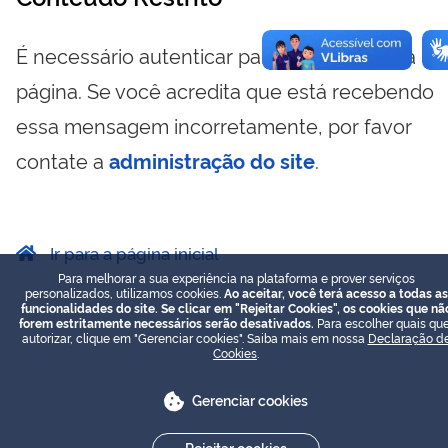
É necessário autenticar para visualizar essa
página. Se você acredita que está recebendo
essa mensagem incorretamente, por favor
contate a
administração do site
.
Ir para a página inicial
Para melhorar a sua experiência na plataforma e prover serviços
personalizados, utilizamos cookies.
Ao aceitar, você terá acesso a todas as
funcionalidades do site. Se clicar em "Rejeitar Cookies", os cookies que nã
forem estritamente necessários serão desativados.
Para escolher quais que
autorizar, clique em "Gerenciar cookies". Saiba mais em nossa
Declaração d
Cookies
.
Gerenciar cookies
Rejeitar cookies