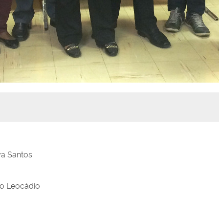
ya Santos
do Leocádio