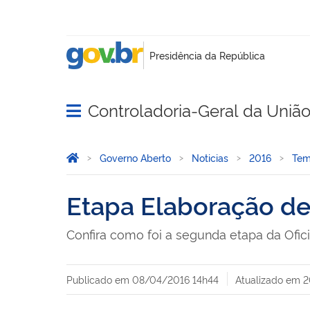
Controladoria-Geral da Uniã
Abrir menu principal de navegação
Você está aqui:
Página Inicial
Governo Aberto
Noticias
2016
Tem
Etapa Elaboração d
Confira como foi a segunda etapa da Of
Publicado em
08/04/2016 14h44
Atualizado em
2