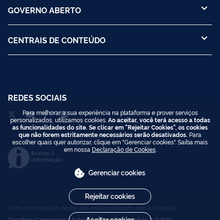
GOVERNO ABERTO
CENTRAIS DE CONTEÚDO
REDES SOCIAIS
Para melhorar a sua experiência na plataforma e prover serviços
personalizados, utilizamos cookies.
Ao aceitar, você terá acesso a todas
as funcionalidades do site. Se clicar em "Rejeitar Cookies", os cookies
que não forem estritamente necessários serão desativados.
Para
escolher quais quer autorizar, clique em "Gerenciar cookies". Saiba mais
em nossa
Declaração de Cookies
.
Acesso à
Informação
Gerenciar cookies
Rejeitar cookies
Todo o conteúdo deste site está publicado sob a licença
Creative Commons Atribuição-SemDerivações 3.0 Não
Aceitar cookies