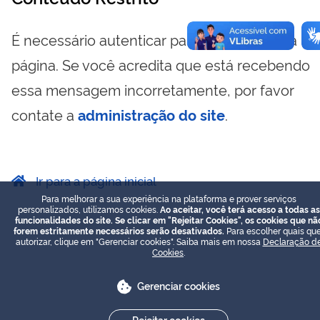
É necessário autenticar para visualizar essa
página. Se você acredita que está recebendo
essa mensagem incorretamente, por favor
contate a
administração do site
.
Ir para a página inicial
Para melhorar a sua experiência na plataforma e prover serviços
personalizados, utilizamos cookies.
Ao aceitar, você terá acesso a todas as
funcionalidades do site. Se clicar em "Rejeitar Cookies", os cookies que nã
forem estritamente necessários serão desativados.
Para escolher quais que
autorizar, clique em "Gerenciar cookies". Saiba mais em nossa
Declaração d
Cookies
.
Gerenciar cookies
Rejeitar cookies