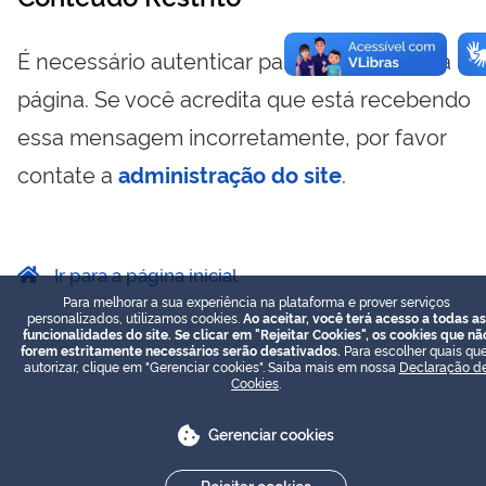
É necessário autenticar para visualizar essa
página. Se você acredita que está recebendo
essa mensagem incorretamente, por favor
contate a
administração do site
.
Ir para a página inicial
Para melhorar a sua experiência na plataforma e prover serviços
personalizados, utilizamos cookies.
Ao aceitar, você terá acesso a todas as
funcionalidades do site. Se clicar em "Rejeitar Cookies", os cookies que nã
forem estritamente necessários serão desativados.
Para escolher quais que
autorizar, clique em "Gerenciar cookies". Saiba mais em nossa
Declaração d
Cookies
.
Gerenciar cookies
Rejeitar cookies