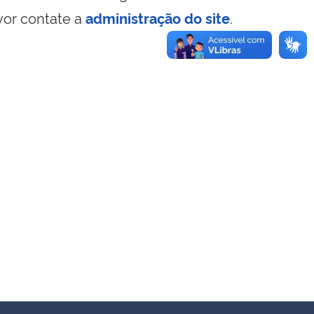
vor contate a
administração do site
.