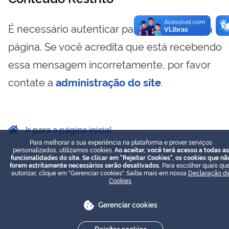
É necessário autenticar para visualizar essa
página. Se você acredita que está recebendo
essa mensagem incorretamente, por favor
contate a
administração do site
.
Ir para a página inicial
Para melhorar a sua experiência na plataforma e prover serviços
personalizados, utilizamos cookies.
Ao aceitar, você terá acesso a todas as
funcionalidades do site. Se clicar em "Rejeitar Cookies", os cookies que nã
forem estritamente necessários serão desativados.
Para escolher quais que
autorizar, clique em "Gerenciar cookies". Saiba mais em nossa
Declaração d
Cookies
.
Gerenciar cookies
Rejeitar cookies