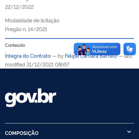
22/12/2022
Modalidade de licitação
Pregão n. 14/2021
Conteúdo
Íntegra do Contrato
—
by
Felipe Câmara Barreto
— last
modified 31/12/2021 08h57
COMPOSIÇÃO