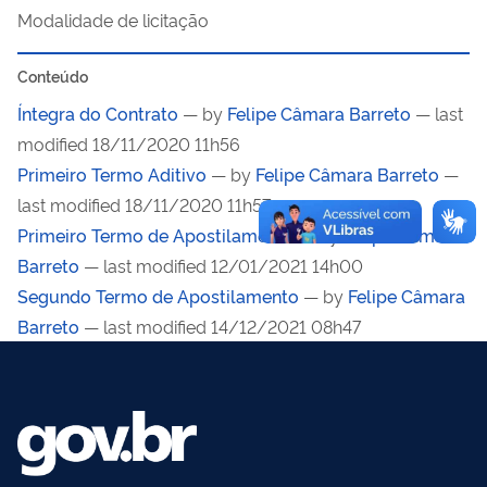
Modalidade de licitação
Conteúdo
Íntegra do Contrato
—
by
Felipe Câmara Barreto
— last
modified 18/11/2020 11h56
Primeiro Termo Aditivo
—
by
Felipe Câmara Barreto
—
last modified 18/11/2020 11h57
Primeiro Termo de Apostilamento
—
by
Felipe Câmara
Barreto
— last modified 12/01/2021 14h00
Segundo Termo de Apostilamento
—
by
Felipe Câmara
Barreto
— last modified 14/12/2021 08h47