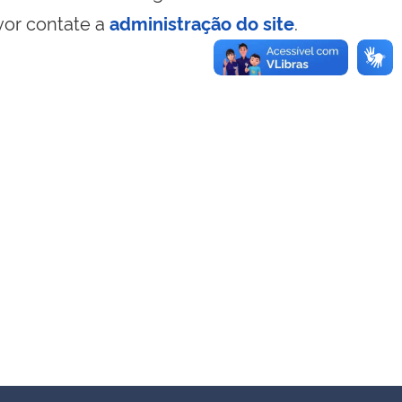
vor contate a
administração do site
.