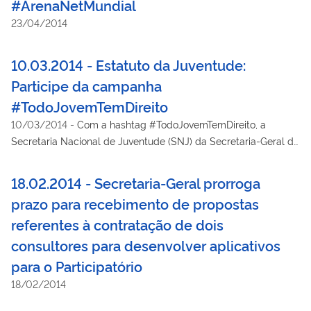
#ArenaNetMundial
23/04/2014
10.03.2014 - Estatuto da Juventude:
Participe da campanha
#TodoJovemTemDireito
10/03/2014
-
Com a hashtag #TodoJovemTemDireito, a
Secretaria Nacional de Juventude (SNJ) da Secretaria-Geral da
Presidência da República inicia, nesta segunda-feira (10/3),
uma campanha nas redes sociais para divulgar o Estatuto da
18.02.2014 - Secretaria-Geral prorroga
Juventude, que entrou em vigor no dia 2 de fevereiro. O
prazo para recebimento de propostas
documento contempla pelo menos 51 milhões de brasileiros e
referentes à contratação de dois
brasileiras, com idade entre 15 e 29 anos, e define os direitos
que o Estado deve assegurar a essa parcela da população. O
consultores para desenvolver aplicativos
objetivo é divulgar amplamente o texto, para que os jovens
para o Participatório
conheçam esses direitos e reconheçam o Estatuto como um
18/02/2014
instrumento legal para suas reivindicações.