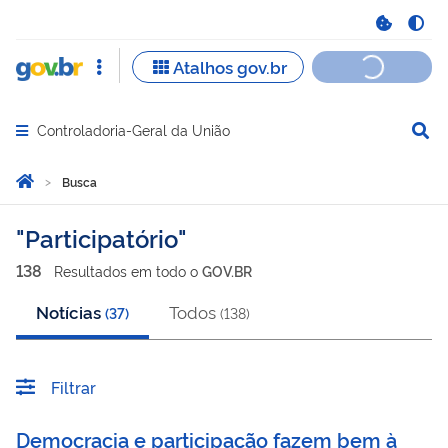
Controladoria-Geral da União
Abrir menu principal de navegação
Você está aqui:
Página Inicial
Busca
Busca
Participatório
138
Resultado
s
em
todo o
GOV.BR
Notícias
Todos
(
37
)
(
138
)
Filtrar
Democracia e participação fazem bem à