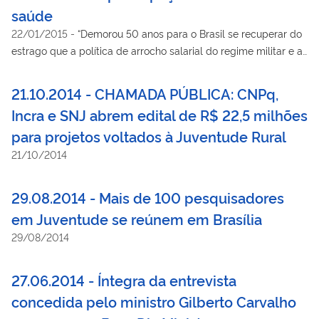
saúde
22/01/2015
-
“Demorou 50 anos para o Brasil se recuperar do
estrago que a política de arrocho salarial do regime militar e a
inflação fizeram na distribuição de renda brasileira. O Índice de
Gini, que mostra o nível de concentração de renda no país e
21.10.2014 - CHAMADA PÚBLICA: CNPq,
que, quanto mais perto de zero, mais igualitária é a sociedade,
Incra e SNJ abrem edital de R$ 22,5 milhões
voltou atualmente aos 0,500 nos rendimentos de todos os
para projetos voltados à Juventude Rural
trabalhadores, o mesmo índice de 1960 captado pelo Censo
Demográfico.
21/10/2014
29.08.2014 - Mais de 100 pesquisadores
em Juventude se reúnem em Brasília
29/08/2014
27.06.2014 - Íntegra da entrevista
concedida pelo ministro Gilberto Carvalho