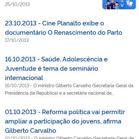
25/10/2013
23.10.2013 - Cine Planalto exibe o
documentário O Renascimento do Parto
17/10/2013
16.10.2013 - Saúde, Adolescência e
Juventude é tema de seminário
internacional
16/10/2013
-
O ministro Gilberto Carvalho (Secretaria-Geral da
Presidência da República) e a secretária nacional de
Juventude, Severine Macedo, participaram, na manhã desta
quarta-feira (16/10), da mesa de abertura do Seminário
01.10.2013 - Reforma política vai permitir
Internacional “Saúde, Adolescência e Juventude: promovendo a
ampliar a participação do jovens, afirma
equidade e construindo habilidades para a vida”.
Gilberto Carvalho
01/10/2013
-
O ministro Gilberto Carvalho (Secretaria-Geral da