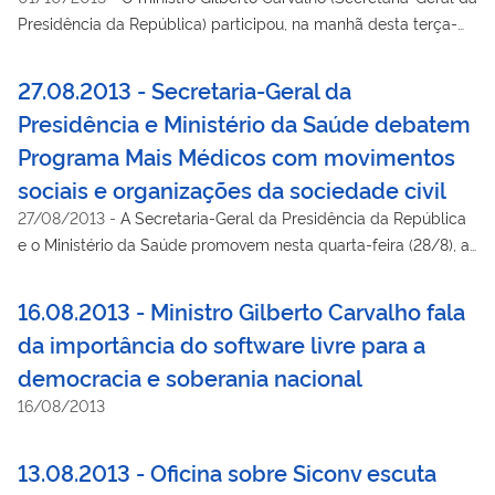
Presidência da República) participou, na manhã desta terça-
feira (1º/10), do debate sobre “a situação atual e desafios
associados ao desenvolvimento e juventude”, durante seminário
27.08.2013 - Secretaria-Geral da
internacional realizado pelo Programa das Nações Unidas para
Presidência e Ministério da Saúde debatem
o Desenvolvimento (PNUD) e pela Organização Ibero-
Programa Mais Médicos com movimentos
Americana de Juventude (OIJ), que atualmente é presidida
pelo Brasil.
sociais e organizações da sociedade civil
27/08/2013
-
A Secretaria-Geral da Presidência da República
e o Ministério da Saúde promovem nesta quarta-feira (28/8), a
partir das 15h, no Salão Leste do Palácio do Planalto, em
Brasília, o “Diálogos Governo – Sociedade Civil: Mais Médicos”.
16.08.2013 - Ministro Gilberto Carvalho fala
da importância do software livre para a
democracia e soberania nacional
16/08/2013
13.08.2013 - Oficina sobre Siconv escuta