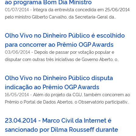
ao programa Bom Dia Ministro
01/07/2014
-
Íntegra da entrevista concedida em 25/06/2014
pelo ministro Gilberto Carvalho, da Secretaria-Geral da
Presidência da República, ao programa Bom Dia Ministro, da
EBC.
Olho Vivo no Dinheiro Público é escolhido
para concorrer ao Prêmio OGP Awards
03/06/2014
-
Depois de passar por votação popular e
disputar com outras três iniciativas de Governo Aberto, o
Programa foi escolhido como o projeto brasileiro que irá
concorrer ao prêmio internacional
Olho Vivo no Dinheiro Público disputa
indicação ao Prêmio OGP Awards
16/05/2014
-
Além do projeto da CGU, também concorrem ao
Prêmio o Portal de Dados Abertos, o Observatório participativo
da Juventude e o Participa.Br
23.04.2014 - Marco Civil da Internet é
sancionado por Dilma Rousseff durante