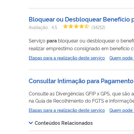
indicando a quantidade importada, nos postos da Anvisa (no
fornece...
Bloquear ou Desbloquear Benefício 
Avaliação:
4.5
(
34212
)
Serviço
para
bloquear ou desbloquear o benef
realizar empréstimo consignado em benefício com procurador cadastrado. Este pe
não precisa ir ao INSS.
Etapas para a realização deste serviço
Quem pode ut
Consultar Intimação para Pagamento
Consulte as Divergências GFIP x GPS, que são a
na Guia de Recolhimento do FGTS e Informações 
(GPS). As diferenças podem acontecer por erro no preenchimento da GFIP ou da GPS. Através deste serviço você poderá: Emitir
Etapas para a realização deste serviço
Quem pode ut
GPS
para
pagar os valores devidos mostrados
Conteúdos Relacionados