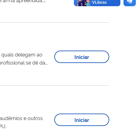
uia de
o possa ser...
as quais delegam ao
Iniciar
profissional se dê da
ter o seu Cartão
laudêmios e outros
Iniciar
PU.