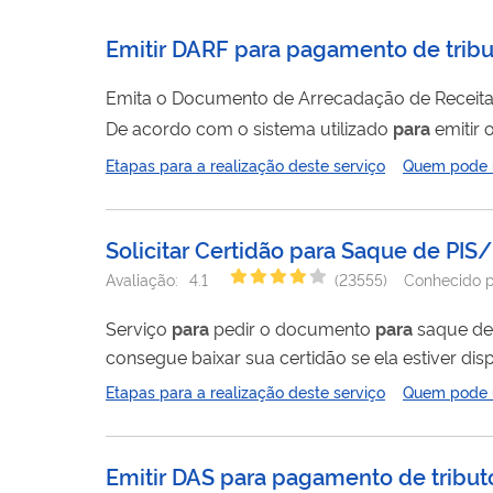
Emitir DARF para pagamento de tribu
Emita o Documento de Arrecadação de Receita
De acordo com o sistema utilizado
para
emitir 
mesmo sem código de barras, em terminais de au
Etapas para a realização deste serviço
Quem pode ut
Solicitar Certidão para Saque de P
Avaliação:
4.1
(
23555
)
Conhecido p
Serviço
para
pedir o documento
para
saque de va
consegue baixar sua certidão se ela estiver dis
estará lá. Este pedido é realizado totalment
Etapas para a realização deste serviço
Quem pode ut
Emitir DAS para pagamento de tribut