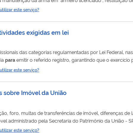
rte da arma, com validade temporal e territorial delimitada. Com a G
ilizar este serviço?
 fogo deve estar desmuniciada e embalada de maneira que nã
tividades exigidas em lei
rofissionais das categorias regulamentadas por Lei Federal, n
cia
para
emitir o referido registro, garantindo que o exercício 
ssional de uma delas, você deve utilizar este serviço
para
ob
ilizar este serviço?
s sobre Imóvel da União
, foro, multas de transferências de imóvel, diferenças de 
óvel administrado pela Secretaria do Patrimônio da União - S
ilizar este serviço?