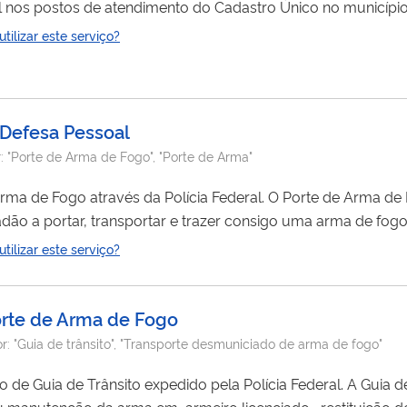
 renda tenham acesso a diferentes programas sociais. As informações que vêm no compro
ilizar este serviço?
 Defesa Pessoal
r:
"Porte de Arma de Fogo", "Porte de Arma"
vés da Polícia Federal. O Porte de Arma de Fogo é o documento,
adão a portar, transportar e trazer consigo uma arma de fogo
fora das dependências de sua residência ou local de trabalho. O porte de arma de fogo serve apenas
para
a
ilizar este serviço?
documento. O Decreto nº 11.615/23, estabeleceu que "o porte de arma de fogo é pessoal, intransferível e...
porte de Arma de Fogo
or:
"Guia de trânsito", "Transporte desmuniciado de arma de fogo"
obtenção do documento de Guia de T
u manutenção da arma em armeiro licenciado , restituição d