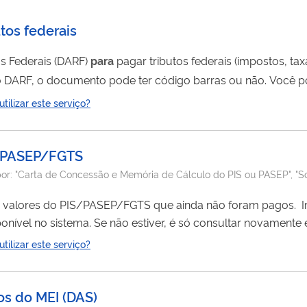
tos federais
s Federais (DARF)
para
pagar tributos federais (impostos, tax
o DARF, o documento pode ter código barras ou não. Você 
toatendimento, páginas ou aplicativos dos bancos na interne
ilizar este serviço?
Consulte os bancos da rede arrecadadora de receitas federais. Se optar pelo preenchimento de 
IS/PASEP/FGTS
or:
"Carta de Concessão e Memória de Cálculo do PIS ou PASEP", "S
lores do PIS/PASEP/FGTS que ainda não foram pagos. Importante! Você já
ponível no sistema. Se não estiver, é só consultar novamente 
e pela internet, você não precisa ir ao INSS.
ilizar este serviço?
os do MEI
(
DAS
)