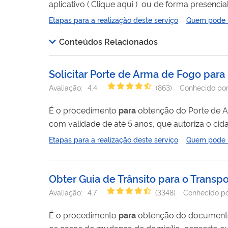
aplicativo ( Clique aqui ) ou de forma presencial nos postos de atendimento do Cadastro Único no município. O Cadastro Único é o registro criado pelo
Governo Federal
para
que as famílias brasileiras de baixa
Etapas para a realização deste serviço
Quem pode ut
são: Código Familiar, Datas de...
Conteúdos Relacionados
Solicitar Porte de Arma de Fogo para
Avaliação:
4.4
(
863
)
Conhecido po
É o procedimento
para
obtenção do Porte de Arma de Fogo atra
com validade de até 5 anos, que autoriza o cid
Etapas para a realização deste serviço
Quem pode ut
Obter Guia de Trânsito para o Trans
Avaliação:
4.7
(
3348
)
Conhecido p
É o procedimento
para
os casos de mudança de domicílio, conserto o