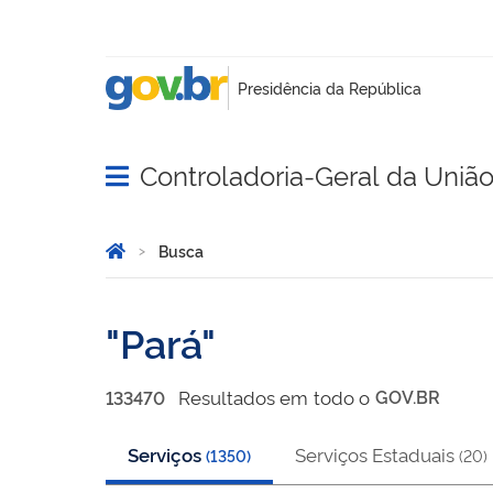
Controladoria-Geral da Uniã
Abrir menu principal de navegação
Você está aqui:
Página Inicial
Busca
Busca
Pará
Resultado
s
em
todo o
GOV.BR
133470
Serviços
Serviços Estaduais
(
1350
)
(
20
)