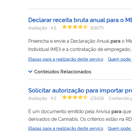
Declarar receita bruta anual para o M
Avaliação:
4.6
(
83677
)
Preencha e envie a Declaração Anual
para
o Mi
Individual (DASN-Simei) é o último dia do mês de maio 
Etapas para a realização deste serviço
Quem pode ut
desenquadramento do Simei, o empresário deve
Conteúdos Relacionados
Solicitar autorização para importar 
Avaliação:
4.5
(
23426
)
Conhecido 
É um documento emitido pela Anvisa
para
que 
derivados de Cannabis. Os critérios estão na RDC 660/2022 . A autorização vale por dois anos e, durante esse período, os
pacientes ou seus representantes legais podem
Etapas para a realização deste serviço
Quem pode ut