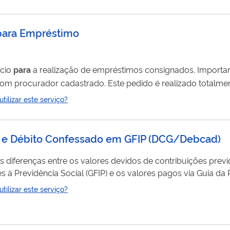
s aeroportos e áreas de fronteiras). Lembre-se: a Anvisa não
para Empréstimo
ício
para
a realização de empréstimos consignados. Importante! Não é possível
dido é realizado totalmente pela internet, você
ilizar este serviço?
 e Débito Confessado em GFIP
(
DCG/Debcad
)
s diferenças entre os valores devidos de contribuições previ
à Previdência Social (GFIP) e os valores pagos via Guia da 
ilizar este serviço?
 em Intimação
para
Pagamento (IP). Consultar detalhes das...