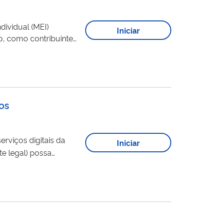
ividual (MEI)
Iniciar
os
rviços digitais da
Iniciar
presentar você (outorgantetitular) ou a sua empresa na utilização dos serviços digitais da Receita Federal. Não é válida
para
o
tais (e-CAC e Portal de Serviços). Você pode escolher...