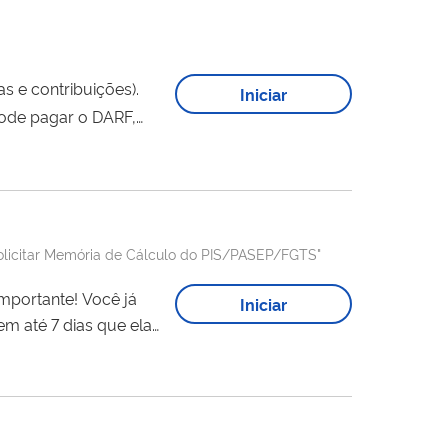
as e contribuições).
Iniciar
pode pagar o DARF,
t (Internet Banking).
DARF manual (nos...
olicitar Memória de Cálculo do PIS/PASEP/FGTS"
Iniciar
em até 7 dias que ela