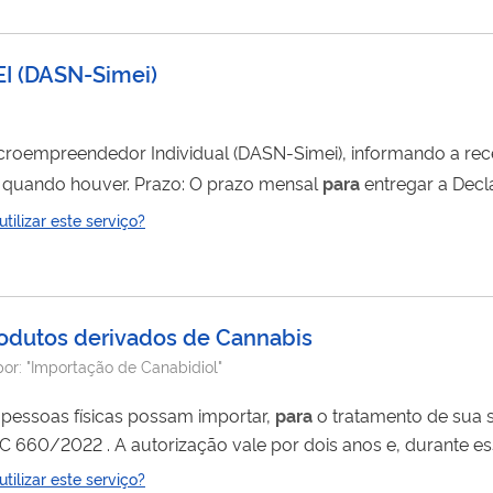
EI
(
DASN-Simei
)
croempreendedor Individual (DASN-Simei), informando a rec
Individual (MEI) e a contratação de empregado, quando houver. Prazo: O prazo mensal
para
entregar a Dec
de cada ano, relativa aos fatos ocorridos no ano-calendário anterior. 
ilizar este serviço?
 entregar a DASN-Simei,...
produtos derivados de Cannabis
por:
"Importação de Canabidiol"
pessoas físicas possam importar,
para
o tratamento de sua 
 importar o produto autorizado.
Para
isso, basta apresentar 
ilizar este serviço?