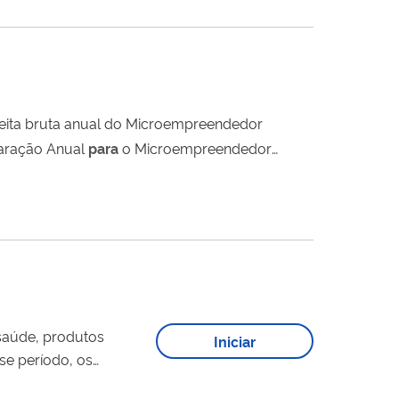
eita bruta anual do Microempreendedor
laração Anual
para
o Microempreendedor
Mesmo nos casos de
saúde, produtos
Iniciar
a prescrição médica,