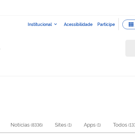
o
Notícias
Sites
Apps
Todos
(
8336
)
(
1
)
(
1
)
(
13