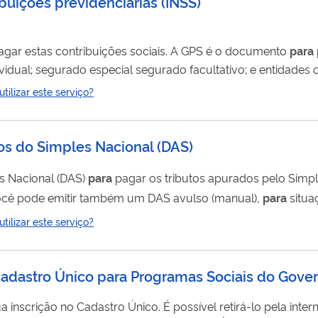
buições previdenciárias
(
INSS
)
pagar estas contribuições sociais. A GPS é o documento
para
de arrecadadora de receitas federais
ilizar este serviço?
 receita Atenção! Entidades obrigadas a entregar DCTFWeb devem pagar as...
os do Simples Nacional
(
DAS
)
s Nacional (DAS)
para
pagar os tributos apurados pelo Simpl
ional. Se necessário, você pode emitir também um DAS avulso (manual),
para
situa
ilizar este serviço?
l sobre o Lucro Líquido...
Cadastro Único para Programas Sociais do Gove
ão no Cadastro Único. É possível retirá-lo pela internet através d