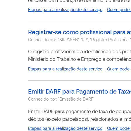
treinamento ou outra situação que implique o transpo
Etapas para a realização deste serviço
Quem pode ut
Trânsito expedida
para
o transporte, a arma de
Registrar-se como profissional para a
Conhecido por:
"SIRPWEB", "RP", "Registro Profissional"
O registro profissional é a identificação dos p
Ministério do Trabalho e Emprego a competên
maneira estabelecida na Lei. Se você é um profi
Etapas para a realização deste serviço
Quem pode ut
de Registro Profissional.
Emitir DARF para Pagamento de Taxa
Conhecido por:
"Emissão de DARF"
Emitir DARF
para
pagamento de taxa de ocupação
débitos (exceto parcelados), relacionados a im
Etapas para a realização deste serviço
Quem pode ut