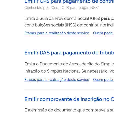
Emitir GPS para pagamento de contri
Conhecido por:
"Gerar GPS para pagar INSS"
Emita a Guia da Previdência Social (GPS)
para
contribuições sociais (INSS) de: contribuinte individual; segurado especial segurado facultativo; e entidades obrigadas a entrega
de Guia do FGTS e Informações à Previdência Social (GFIP/SEFIP). Consulte os bancos da re
Etapas para a realização deste serviço
Quem pode ut
Consulte os códigos de
Emitir DAS para pagamento de tribut
Emita o Documento de Arrecadação do Simple
Infração do Simples Nac
documento pelo PGDAS-D. O pagamento com o DAS compreende: Imposto sobre a Renda da Pessoa Jurídica (IRPJ); Imposto sobre Produtos
Etapas para a realização deste serviço
Quem pode ut
Industrializados (IPI); Contribuição Socia
Emitir comprovante da inscrição no 
É a emissão do documento que comprova a sua inscriç