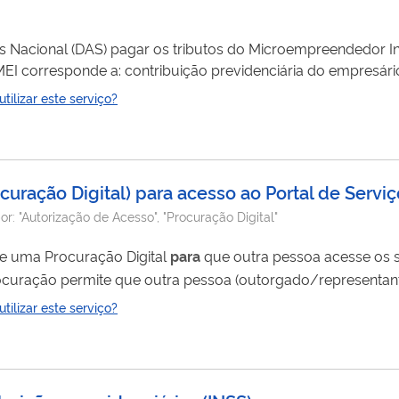
Nacional (DAS) pagar os tributos do Microempreendedor Ind
ilizar este serviço?
sento de IRPJ, CSLL, contribuição
para
o PIS/Pasep, COFINS, IPI...
curação Digital) para acesso ao Portal de Serviç
or:
"Autorização de Acesso", "Procuração Digital"
te uma Procuração Digital
para
que outra pessoa acesse os se
re
ilizar este serviço?
a utilização dos serviços digi