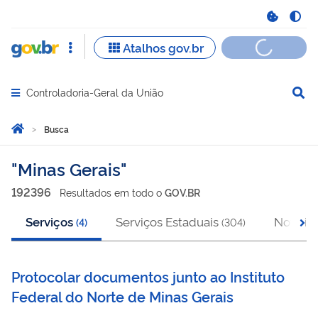
Controladoria-Geral da União
Abrir menu principal de navegação
Você está aqui:
Página Inicial
Busca
Busca
Minas Gerais
192396
Resultado
s
em
todo o
GOV.BR
Serviços
Serviços Estaduais
Notícia
(
4
)
(
304
)
Protocolar documentos junto ao Instituto
Federal do Norte de Minas Gerais