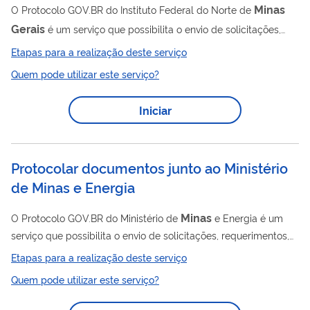
Minas
O Protocolo GOV.BR do Instituto Federal do Norte de
Gerais
é um serviço que possibilita o envio de solicitações,
requerimentos, pedidos e documentos em geral de forma
Etapas para a realização deste serviço
eletrônica, sem a necessidade de deslocamento presencial ao
Quem pode utilizar este serviço?
setor de Protocolo ou o envio de correspondência postal. Para
procedimento de matrícula, verificar os editais vigentes. Para
Iniciar
procedimento de renovação de matrícula, utilizar o Sistema
Acadêmico Cajuí (https://cajui.ifnmg.edu.br/cajui/login) Para
manifestações da...
Protocolar documentos junto ao Ministério
de Minas e Energia
Minas
O Protocolo GOV.BR do Ministério de
e Energia é um
serviço que possibilita o envio de solicitações, requerimentos,
pedidos e documentos em geral de forma eletrônica, sem a
Etapas para a realização deste serviço
necessidade de deslocamento presencial ao setor de
Quem pode utilizar este serviço?
Protocolo ou o envio de correspondência postal. Acesse a
Cartilha do Protocolo GOV.BR do MME para verificar o passo a