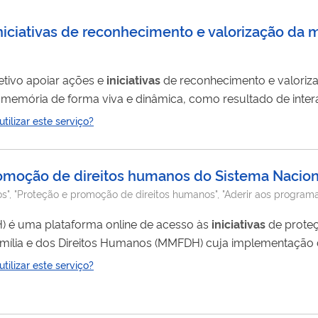
iniciativas de reconhecimento e valorização da 
tivo apoiar ações e
iniciativas
de reconhecimento e valoriz
 a memória de forma viva e dinâmica, como resultado de inte
om as identidades e interesses dos componentes do grupo.
ilizar este serviço?
u como instrumento de mudança...
 promoção de direitos humanos do Sistema Nacio
s", "Proteção e promoção de direitos humanos", "Aderir aos progr
) é uma plataforma online de acesso às
iniciativas
de prote
 Família e dos Direitos Humanos (MMFDH) cuja implementaçã
zações da sociedade civil e do setor privado.
ilizar este serviço?