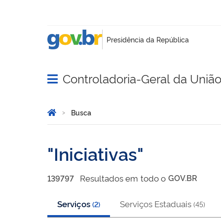
Controladoria-Geral da Uniã
Abrir menu principal de navegação
Você está aqui:
Página Inicial
Busca
Busca
Iniciativas
Resultado
s
em
todo o
GOV.BR
139797
Serviços
Serviços Estaduais
(
2
)
(
45
)