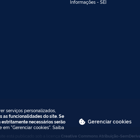
Informações - SEI
er serviços personalizados,
s as funcionalidades do site. Se
Gerenciar cookies
m estritamente necessários serão
ue em "Gerenciar cookies". Saiba
ite está publicado sob a licença
Creative Commons Atribuição-SemDeriv