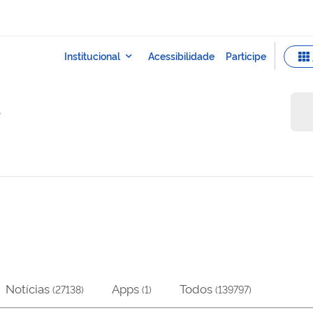
o
Notícias
Apps
Todos
(
27138
)
(
1
)
(
139797
)