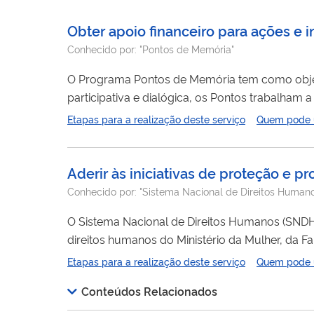
Obter apoio financeiro para ações e 
Conhecido por:
"Pontos de Memória"
O Programa Pontos de Memória tem como obje
participativa e dialógica, os Pontos trabalham
quais elegem aspectos do passado de acordo c
Etapas para a realização deste serviço
Quem pode ut
protagonismo comunitário e concebem o muse
Aderir às iniciativas de proteção e
Conhecido por:
"Sistema Nacional de Direitos Humano
O Sistema Nacional de Direitos Humanos (SNDH
direitos humanos do Ministério da Mulher, da
ou inscrição dos entes subnacionais e de organi
Etapas para a realização deste serviço
Quem pode ut
Conteúdos Relacionados