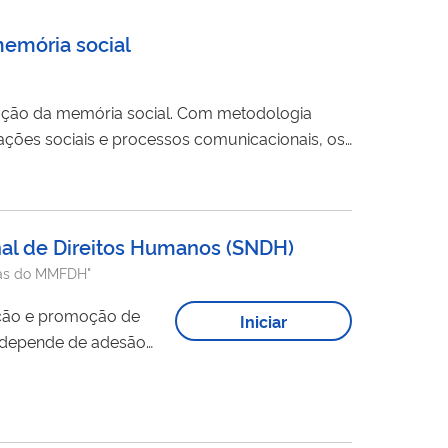
memória social
ação da memória social. Com metodologia
rações sociais e processos comunicacionais, os
 Os Pontos de Memória valorizam o
nal de Direitos Humanos
(
SNDH
)
amas do MMFDH"
ção e promoção de
Iniciar
o depende de adesão