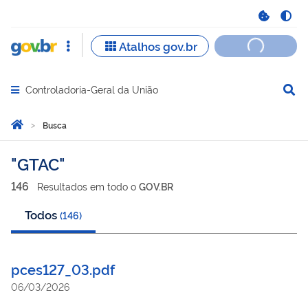
Controladoria-Geral da União
Abrir menu principal de navegação
Você está aqui:
Página Inicial
Busca
Busca
GTAC
146
Resultado
s
em
todo o
GOV.BR
Todos
(
146
)
pces127_03.pdf
06/03/2026