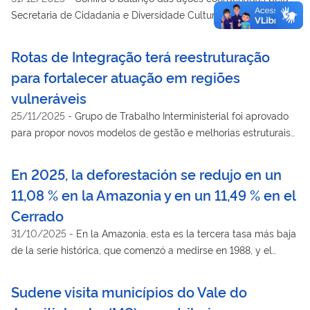
Secretaria de Cidadania e Diversidade Cultural do Ministério da
Cultura
Rotas de Integração terá reestruturação
para fortalecer atuação em regiões
vulneráveis
25/11/2025
-
Grupo de Trabalho Interministerial foi aprovado
para propor novos modelos de gestão e melhorias estruturais
no programa
En 2025, la deforestación se redujo en un
11,08 % en la Amazonia y en un 11,49 % en el
Cerrado
31/10/2025
-
En la Amazonia, esta es la tercera tasa más baja
de la serie histórica, que comenzó a medirse en 1988, y el
tercer año consecutivo de reducción desde el inicio del
Gobierno del presidente Lula, que acumula un descenso del
Sudene visita municípios do Vale do
50 % de la deforestación en este bioma en 2025 con respecto