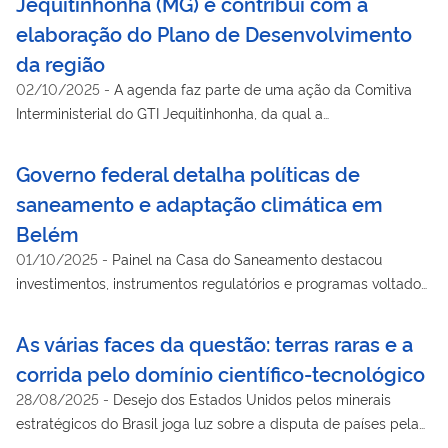
Jequitinhonha (MG) e contribui com a
a 2022
elaboração do Plano de Desenvolvimento
da região
02/10/2025
-
A agenda faz parte de uma ação da Comitiva
Interministerial do GTI Jequitinhonha, da qual a
Superintendência faz parte
Governo federal detalha políticas de
saneamento e adaptação climática em
Belém
01/10/2025
-
Painel na Casa do Saneamento destacou
investimentos, instrumentos regulatórios e programas voltados
para municípios menores e populações vulneráveis
As várias faces da questão: terras raras e a
corrida pelo domínio científico-tecnológico
28/08/2025
-
Desejo dos Estados Unidos pelos minerais
estratégicos do Brasil joga luz sobre a disputa de países pela
liderança científico-tecnológica planetária. Leia a reportagem.