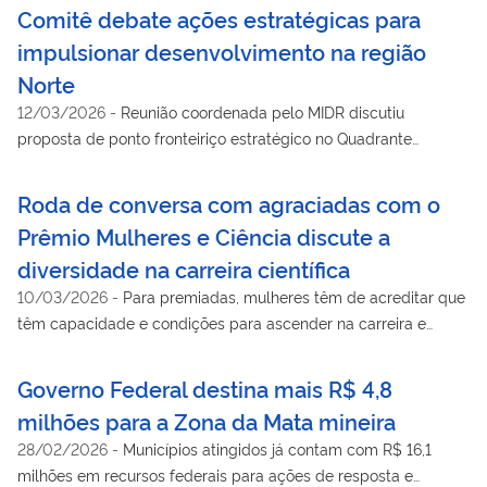
Comitê debate ações estratégicas para
impulsionar desenvolvimento na região
Norte
12/03/2026
-
Reunião coordenada pelo MIDR discutiu
proposta de ponto fronteiriço estratégico no Quadrante
Rondon e apresentou plano de desenvolvimento sustentável
para territórios indígenas de Roraima
Roda de conversa com agraciadas com o
Prêmio Mulheres e Ciência discute a
diversidade na carreira científica
10/03/2026
-
Para premiadas, mulheres têm de acreditar que
têm capacidade e condições para ascender na carreira e
assumir postos de poder. Elas também falaram sobre o
trabalho em ambientes, em geral, majoritariamente
Governo Federal destina mais R$ 4,8
masculinos.
milhões para a Zona da Mata mineira
28/02/2026
-
Municípios atingidos já contam com R$ 16,1
milhões em recursos federais para ações de resposta e