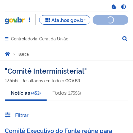
Controladoria-Geral da União
Abrir menu principal de navegação
Você está aqui:
Página Inicial
Busca
Busca
Comitê Interministerial
17556
Resultado
s
em
todo o
GOV.BR
Notícias
Todos
(
453
)
(
17556
)
Filtrar
Comitê Executivo do Fonte reúne para