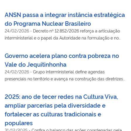
restabelecimento.; Grupo de trabalho interministerial foi
montado na prefeitura de Juiz de Fora para monitorar situação
ANSN passa a integrar instância estratégica
na região
do Programa Nuclear Brasileiro
24/02/2026
-
Decreto nº 12.852/2026 reforça a articulação
interministerial e o papel da Autoridade na formulação e no
acompanhamento das diretrizes do setor nuclear como política
de Estado.
Governo acelera plano contra pobreza no
Vale do Jequitinhonha
24/02/2026
-
Grupo interministerial define agendas
presenciais no território e avança na construção das diretrizes
do plano
2025: ano de tecer redes na Cultura Viva,
ampliar parcerias pela diversidade e
fortalecer as culturas tradicionais e
populares
31/12/2025
-
Confira o balanço das ações coordenadas pela