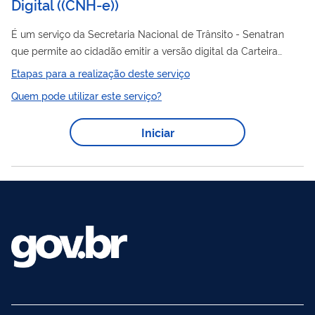
Digital
(
(CNH-e)
)
É um serviço da Secretaria Nacional de Trânsito - Senatran
que permite ao cidadão emitir a versão digital da Carteira
CNH
Nacional de Habilitação (
), com validade legal em todo o
Etapas para a realização deste serviço
CNH
território nacional. A
-e é acessada por meio do aplicativo
Quem pode utilizar este serviço?
Carteira Digital de Trânsito (CDT).
Iniciar