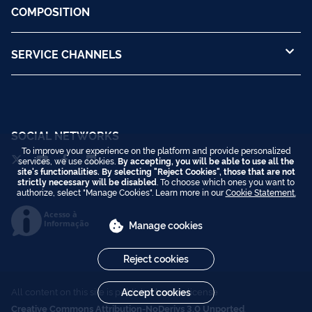
COMPOSITION
SERVICE CHANNELS
SOCIAL NETWORKS
To improve your experience on the platform and provide personalized
services, we use cookies.
By accepting, you will be able to use all the
site's functionalities. By selecting "Reject Cookies", those that are not
strictly necessary will be disabled
. To choose which ones you want to
authorize, select "Manage Cookies". Learn more in our
Cookie Statement.
Acesso à
Informação
Manage cookies
Reject cookies
All content on this site is published under license
Accept cookies
Creative Commons Attribution-NoDerivs 3.0 Unported
.