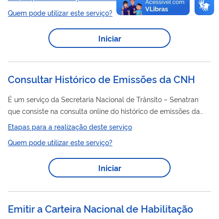
certificado digital. A funcionalidade possibilita salvar o
Quem pode utilizar este serviço?
documento em formato PDF para compartilhamento seguro
com terceiros.
Iniciar
Consultar Histórico de Emissões da CNH
É um serviço da Secretaria Nacional de Trânsito – Senatran
que consiste na consulta online do histórico de emissões da
CNH
Carteira Nacional de Habilitação (
) do cidadão. Algumas
Etapas para a realização deste serviço
das informações presentes no histórico são: Datas de emissão
Quem pode utilizar este serviço?
de CNHs cujo portador do documento seja o usuário logado;
Categorias habilitadas; Alterações realizadas; Unidades da
Iniciar
federação (UF) emissores.
Emitir a Carteira Nacional de Habilitação