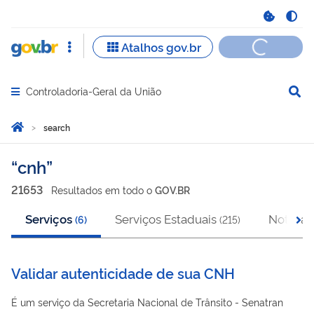
Controladoria-Geral da União
Abrir menu principal de navegação
Você está aqui:
Home
search
search
cnh
21653
Resultado
s
em
todo o
GOV.BR
Serviços
Serviços Estaduais
Notícias
(
6
)
(
215
)
Validar autenticidade de sua CNH
É um serviço da Secretaria Nacional de Trânsito - Senatran