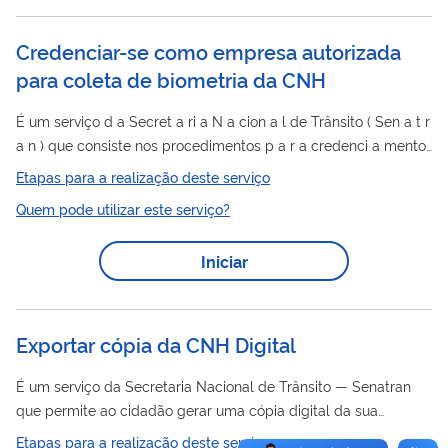
Credenciar-se como empresa autorizada
para coleta de biometria da CNH
É um serviço d a Secret a ri a N a cion a l de Trânsito ( Sen a t r
a n ) que consiste nos procedimentos p a r a credenci a mento
de empres a s interess a d a s em prest a r serviços de colet a
Etapas para a realização deste serviço
e a rm a zen a mento de d a dos biométricos (im a gens d a
Quem pode utilizar este serviço?
fotogr a fi a , a ssin a t ur a e impressões digit a is) nos
processos de h a bilit a ção, mud a nç a ou a dição de c a t
Iniciar
egori a e renov a ção d a C...
Exportar cópia da CNH Digital
É um serviço da Secretaria Nacional de Trânsito — Senatran
que permite ao cidadão gerar uma cópia digital da sua
CNH
Carteira Nacional de Habilitação (
-e), assinada com
Etapas para a realização deste serviço