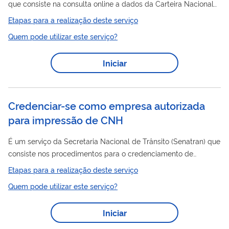
que consiste na consulta online a dados da Carteira Nacional
CNH
CNH
de Habilitação (
) mais recente. Ao Validar
é possível
Etapas para a realização deste serviço
acessar dados como: CPF do Condutor; Número de Registro;
Quem pode utilizar este serviço?
CNH
Número do Formulário
; Código de Segurança; Nome do
Condutor; Categoria; Validade.
Iniciar
Credenciar-se como empresa autorizada
para impressão de CNH
É um serviço da Secretaria Nacional de Trânsito (Senatran) que
consiste nos procedimentos para o credenciamento de
empresa interessada em produzir graficamente a Carteira
Etapas para a realização deste serviço
CNH
Nacional de Habilitação (
).
Quem pode utilizar este serviço?
Iniciar