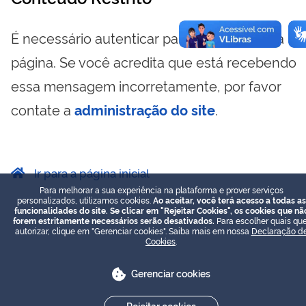
É necessário autenticar para visualizar essa
página. Se você acredita que está recebendo
essa mensagem incorretamente, por favor
contate a
administração do site
.
Ir para a página inicial
Para melhorar a sua experiência na plataforma e prover serviços
personalizados, utilizamos cookies.
Ao aceitar, você terá acesso a todas as
funcionalidades do site. Se clicar em "Rejeitar Cookies", os cookies que nã
forem estritamente necessários serão desativados.
Para escolher quais que
autorizar, clique em "Gerenciar cookies". Saiba mais em nossa
Declaração d
Cookies
.
Gerenciar cookies
Rejeitar cookies