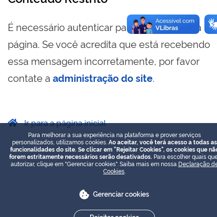
É necessário autenticar para visualizar essa
página. Se você acredita que está recebendo
essa mensagem incorretamente, por favor
contate a
administração do site
.
Ir para a página inicial
Para melhorar a sua experiência na plataforma e prover serviços
personalizados, utilizamos cookies.
Ao aceitar, você terá acesso a todas as
funcionalidades do site. Se clicar em "Rejeitar Cookies", os cookies que nã
forem estritamente necessários serão desativados.
Para escolher quais que
autorizar, clique em "Gerenciar cookies". Saiba mais em nossa
Declaração d
Cookies
.
Gerenciar cookies
Rejeitar cookies