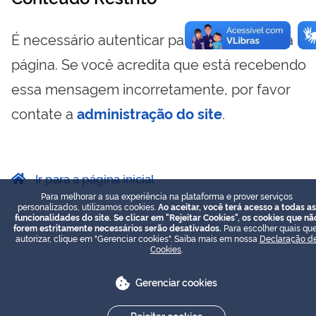
É necessário autenticar para visualizar essa
página. Se você acredita que está recebendo
essa mensagem incorretamente, por favor
contate a
administração do site
.
Ir para a página inicial
Para melhorar a sua experiência na plataforma e prover serviços
personalizados, utilizamos cookies.
Ao aceitar, você terá acesso a todas as
funcionalidades do site. Se clicar em "Rejeitar Cookies", os cookies que nã
forem estritamente necessários serão desativados.
Para escolher quais que
autorizar, clique em "Gerenciar cookies". Saiba mais em nossa
Declaração d
Cookies
.
Gerenciar cookies
Rejeitar cookies