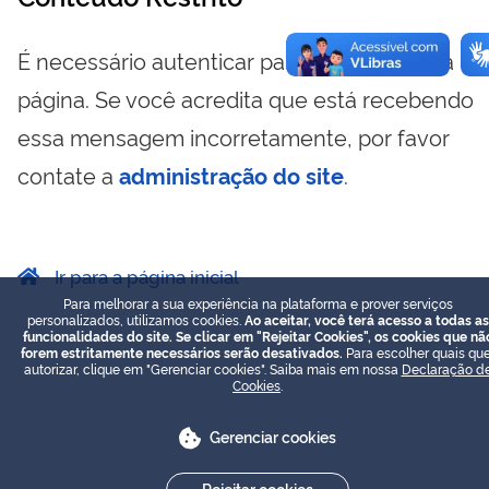
É necessário autenticar para visualizar essa
página. Se você acredita que está recebendo
essa mensagem incorretamente, por favor
contate a
administração do site
.
Ir para a página inicial
Para melhorar a sua experiência na plataforma e prover serviços
personalizados, utilizamos cookies.
Ao aceitar, você terá acesso a todas as
funcionalidades do site. Se clicar em "Rejeitar Cookies", os cookies que nã
forem estritamente necessários serão desativados.
Para escolher quais que
autorizar, clique em "Gerenciar cookies". Saiba mais em nossa
Declaração d
Cookies
.
Gerenciar cookies
Rejeitar cookies