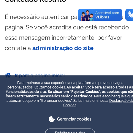
É necessário autenticar para visualizar essa
página. Se você acredita que está recebendo
essa mensagem incorretamente, por favor
contate a
administração do site
.
Ir para a página inicial
Para melhorar a sua experiência na plataforma e prover serviços
personalizados, utilizamos cookies.
Ao aceitar, você terá acesso a todas as
funcionalidades do site. Se clicar em "Rejeitar Cookies", os cookies que nã
forem estritamente necessários serão desativados.
Para escolher quais que
autorizar, clique em "Gerenciar cookies". Saiba mais em nossa
Declaração d
Cookies
.
Gerenciar cookies
Rejeitar cookies