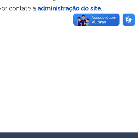
vor contate a
administração do site
.