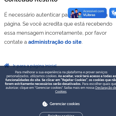
É necessário autenticar para visualizar essa
página. Se você acredita que está recebendo
essa mensagem incorretamente, por favor
contate a
administração do site
.
Ir para a página inicial
Para melhorar a sua experiência na plataforma e prover serviços
personalizados, utilizamos cookies.
Ao aceitar, você terá acesso a todas as
funcionalidades do site. Se clicar em "Rejeitar Cookies", os cookies que nã
forem estritamente necessários serão desativados.
Para escolher quais que
autorizar, clique em "Gerenciar cookies". Saiba mais em nossa
Declaração d
Cookies
.
Gerenciar cookies
Rejeitar cookies