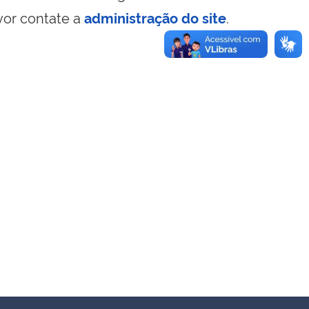
vor contate a
administração do site
.