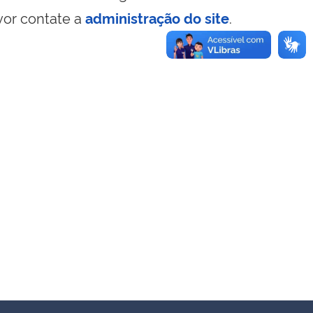
vor contate a
administração do site
.