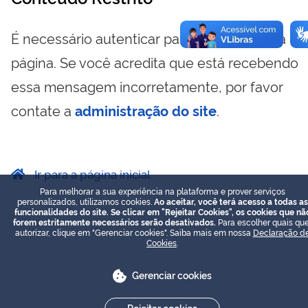
É necessário autenticar para visualizar essa
página. Se você acredita que está recebendo
essa mensagem incorretamente, por favor
contate a
administração do site
.
Ir para a página inicial
Para melhorar a sua experiência na plataforma e prover serviços
personalizados, utilizamos cookies.
Ao aceitar, você terá acesso a todas as
funcionalidades do site. Se clicar em "Rejeitar Cookies", os cookies que nã
forem estritamente necessários serão desativados.
Para escolher quais que
autorizar, clique em "Gerenciar cookies". Saiba mais em nossa
Declaração d
Cookies
.
Gerenciar cookies
Rejeitar cookies