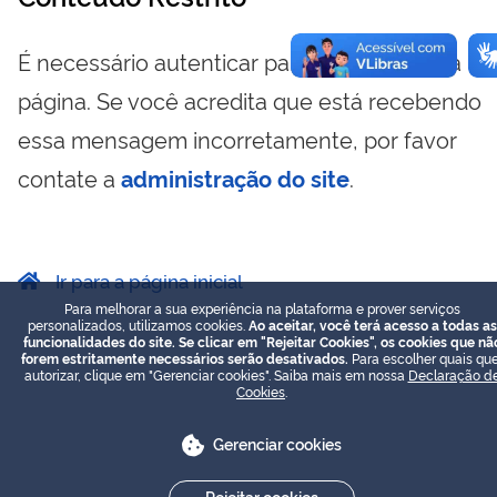
É necessário autenticar para visualizar essa
página. Se você acredita que está recebendo
essa mensagem incorretamente, por favor
contate a
administração do site
.
Ir para a página inicial
Para melhorar a sua experiência na plataforma e prover serviços
personalizados, utilizamos cookies.
Ao aceitar, você terá acesso a todas as
funcionalidades do site. Se clicar em "Rejeitar Cookies", os cookies que nã
forem estritamente necessários serão desativados.
Para escolher quais que
autorizar, clique em "Gerenciar cookies". Saiba mais em nossa
Declaração d
Cookies
.
Gerenciar cookies
Rejeitar cookies