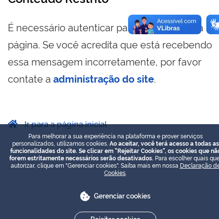
É necessário autenticar para visualizar essa
página. Se você acredita que está recebendo
essa mensagem incorretamente, por favor
contate a
administração do site
.
Ir para a página inicial
Para melhorar a sua experiência na plataforma e prover serviços
personalizados, utilizamos cookies.
Ao aceitar, você terá acesso a todas as
funcionalidades do site. Se clicar em "Rejeitar Cookies", os cookies que nã
forem estritamente necessários serão desativados.
Para escolher quais que
autorizar, clique em "Gerenciar cookies". Saiba mais em nossa
Declaração d
Cookies
.
Gerenciar cookies
Rejeitar cookies