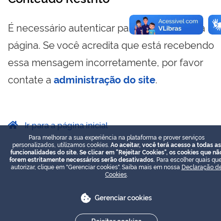
É necessário autenticar para visualizar essa
página. Se você acredita que está recebendo
essa mensagem incorretamente, por favor
contate a
administração do site
.
Ir para a página inicial
Para melhorar a sua experiência na plataforma e prover serviços
personalizados, utilizamos cookies.
Ao aceitar, você terá acesso a todas as
funcionalidades do site. Se clicar em "Rejeitar Cookies", os cookies que nã
forem estritamente necessários serão desativados.
Para escolher quais que
autorizar, clique em "Gerenciar cookies". Saiba mais em nossa
Declaração d
Cookies
.
Gerenciar cookies
Rejeitar cookies