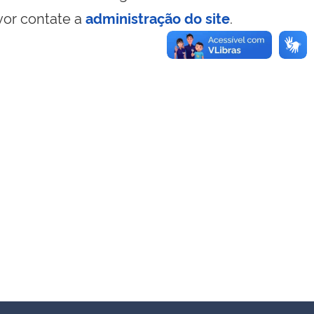
vor contate a
administração do site
.