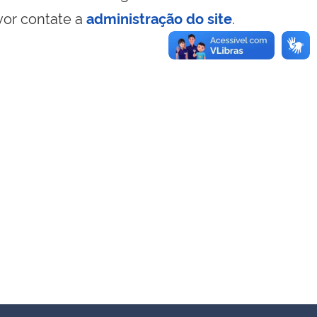
vor contate a
administração do site
.