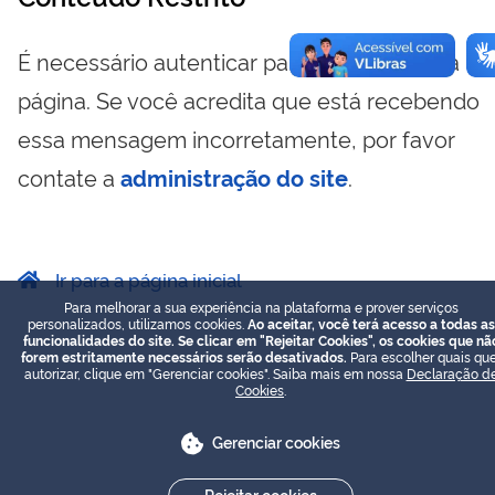
É necessário autenticar para visualizar essa
página. Se você acredita que está recebendo
essa mensagem incorretamente, por favor
contate a
administração do site
.
Ir para a página inicial
Para melhorar a sua experiência na plataforma e prover serviços
personalizados, utilizamos cookies.
Ao aceitar, você terá acesso a todas as
funcionalidades do site. Se clicar em "Rejeitar Cookies", os cookies que nã
forem estritamente necessários serão desativados.
Para escolher quais que
autorizar, clique em "Gerenciar cookies". Saiba mais em nossa
Declaração d
Cookies
.
Gerenciar cookies
Rejeitar cookies