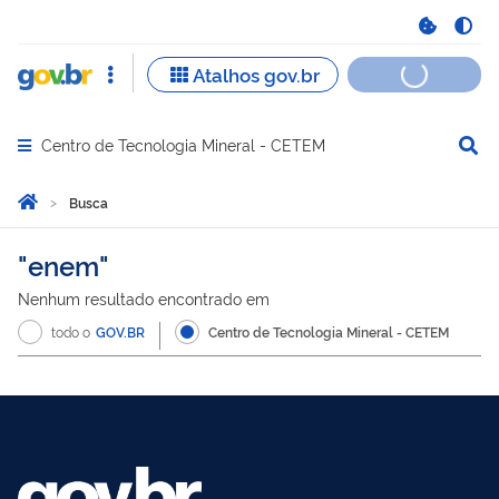
Centro de Tecnologia Mineral - CETEM
Abrir menu principal de navegação
Você está aqui:
Página Inicial
Busca
Busca
enem
Nenhum resultado encontrado em
todo o
GOV.BR
Centro de Tecnologia Mineral - CETEM