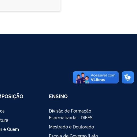
MPOSIÇÃO
ENSINO
os
Divisão de Formação
Especializada - DIFES
utura
Mestrado e Doutorado
m é Quem
Escola de Governo (Lato