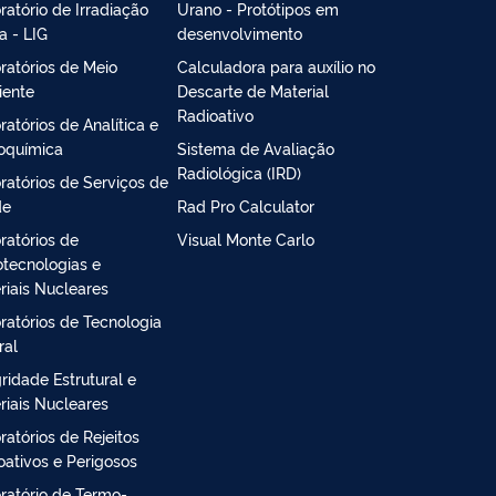
ratório de Irradiação
Urano - Protótipos em
 - LIG
desenvolvimento
ratórios de Meio
Calculadora para auxílio no
ente
Descarte de Material
Radioativo
ratórios de Analítica e
oquímica
Sistema de Avaliação
Radiológica (IRD)
ratórios de Serviços de
de
Rad Pro Calculator
ratórios de
Visual Monte Carlo
tecnologias e
riais Nucleares
ratórios de Tecnologia
ral
gridade Estrutural e
riais Nucleares
ratórios de Rejeitos
oativos e Perigosos
ratório de Termo-