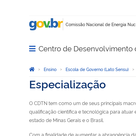
Centro de Desenvolvimento 
Abrir menu principal de navegação
Você está aqui:
Página Inicial
Ensino
Escola de Governo (Lato Sensu)
Especialização
O CDTN tem como um de seus principais macrop
qualificação científica e tecnológica para atua
estado de Minas Gerais e o Brasil.
Com a finalidade de aumentar a abrangência da