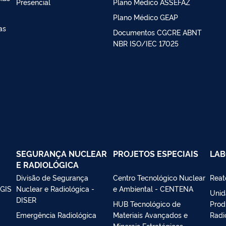
Presencial
Plano Médico ASSEFAZ
Plano Médico GEAP
as
Documentos CGCRE ABNT
NBR ISO/IEC 17025
SEGURANÇA NUCLEAR
PROJETOS ESPECIAIS
LAB
E RADIOLÓGICA
Divisão de Segurança
Centro Tecnológico Nuclear
Reat
IGIS
Nuclear e Radiológica -
e Ambiental - CENTENA
Unid
DISER
HUB Tecnológico de
Prod
Emergência Radiológica
Materiais Avançados e
Radi
Minerais Estratégicos –