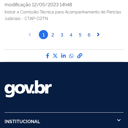
modificação 12/05/2023 14h48
Instuir a Comissão Técnica para Acompanhamento de Perícias
Judiciais - CTAP-CDTN
1
2
3
4
5
6
Compartilhe por Facebook
Compartilhe por Twitter
Compartilhe por LinkedI
Compartilhe por Wha
link para Copiar pa
INSTITUCIONAL