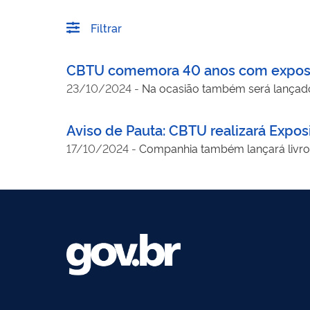
Filtrar
CBTU comemora 40 anos com exposiç
23/10/2024
-
Aviso de Pauta: CBTU realizará Expo
17/10/2024
-
Companhia também lançará livr