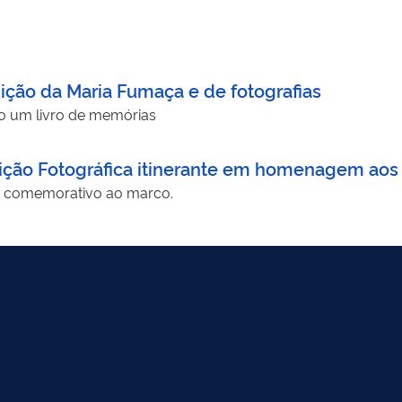
ão da Maria Fumaça e de fotografias
Na ocasião também será lançado um livro de memórias
sição Fotográfica itinerante em homenagem aos
o comemorativo ao marco.