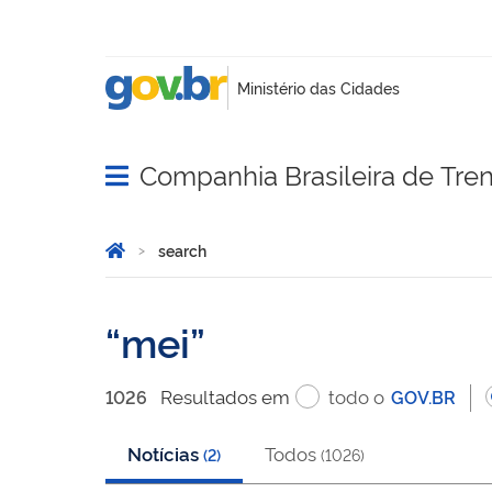
Companhia Brasileira de Tre
Abrir menu principal de navegação
Você está aqui:
Home
search
search
mei
Resultado
s
em
todo o
1026
GOV.BR
Notícias
Todos
(
2
)
(
1026
)