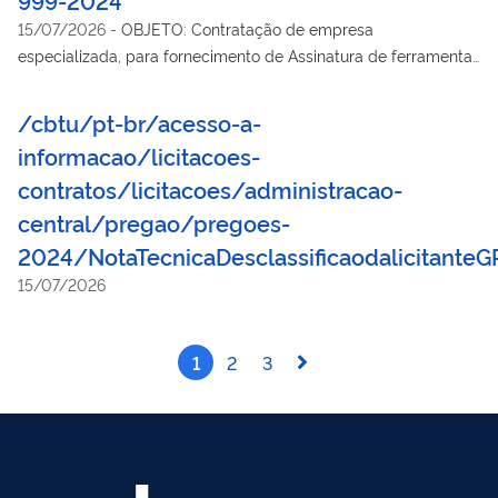
15/07/2026
-
OBJETO: Contratação de empresa
especializada, para fornecimento de Assinatura de ferramenta
digital “Banco de Preço” com disponibilidade de permissão de
acesso de até 03 usuários, por 12 (doze) meses.
/cbtu/pt-br/acesso-a-
informacao/licitacoes-
contratos/licitacoes/administracao-
central/pregao/pregoes-
2024/NotaTecnicaDesclassificaodalicitant
15/07/2026
1
2
3