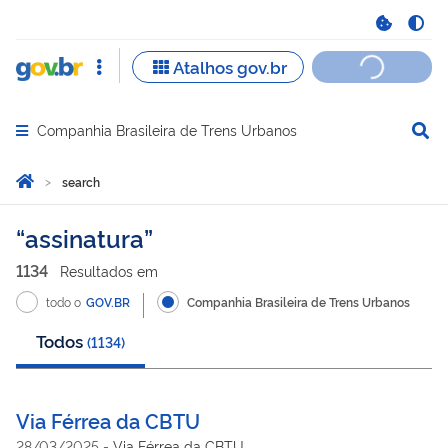
Companhia Brasileira de Trens Urbanos
Abrir menu principal de navegação
Você está aqui:
Home
search
search
assinatura
1134
Resultado
s
em
todo o
GOV.BR
Companhia Brasileira de Trens Urbanos
Todos
(
1134
)
Via Férrea da CBTU
28/03/2025
-
Via Férrea da CBTU