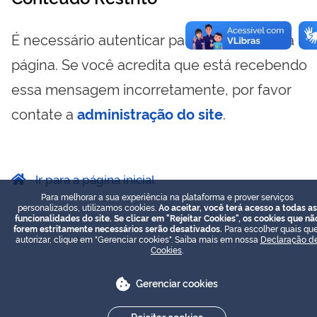
É necessário autenticar para visualizar essa
página. Se você acredita que está recebendo
essa mensagem incorretamente, por favor
contate a
administração do site
.
Ir para a página inicial
Para melhorar a sua experiência na plataforma e prover serviços
personalizados, utilizamos cookies.
Ao aceitar, você terá acesso a todas as
funcionalidades do site. Se clicar em "Rejeitar Cookies", os cookies que nã
forem estritamente necessários serão desativados.
Para escolher quais que
autorizar, clique em "Gerenciar cookies". Saiba mais em nossa
Declaração d
Cookies
.
Gerenciar cookies
Rejeitar cookies