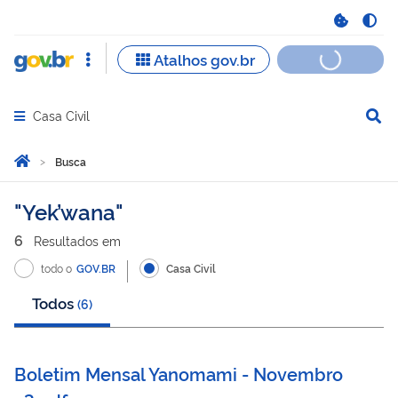
Casa Civil
Abrir menu principal de navegação
Você está aqui:
Página Inicial
Busca
Busca
Yek’wana
6
Resultado
s
em
todo o
GOV.BR
Casa Civil
Todos
(
6
)
Boletim Mensal Yanomami - Novembro